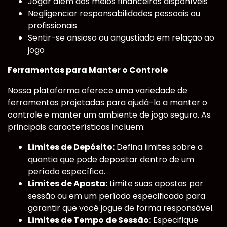
Jogar além dos meios financeiros disponíveis
Negligenciar responsabilidades pessoais ou
profissionais
Sentir-se ansioso ou angustiado em relação ao
jogo
Ferramentas para Manter o Controle
Nossa plataforma oferece uma variedade de
ferramentas projetadas para ajudá-lo a manter o
controle e manter um ambiente de jogo seguro. As
principais características incluem:
Limites de Depósito:
Defina limites sobre a
quantia que pode depositar dentro de um
período específico.
Limites de Aposta:
Limite suas apostas por
sessão ou em um período especificado para
garantir que você jogue de forma responsável.
Limites de Tempo de Sessão:
Especifique