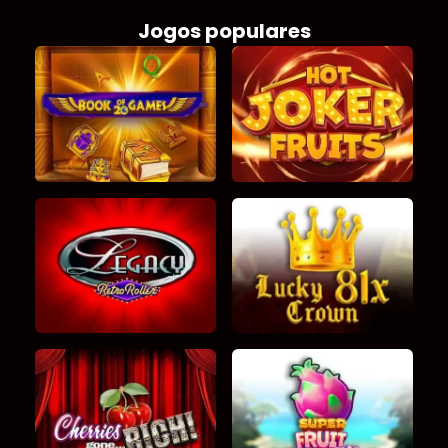
Jogos populares