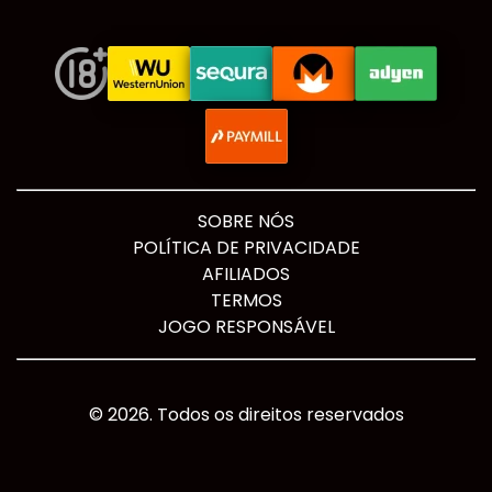
SOBRE NÓS
POLÍTICA DE PRIVACIDADE
AFILIADOS
TERMOS
JOGO RESPONSÁVEL
©
2026
. Todos os direitos reservados