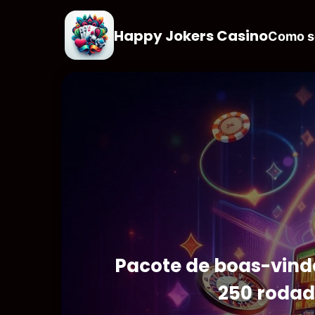
Happy Jokers Casino
Como se
Pacote de boas-vinda
250 rodad