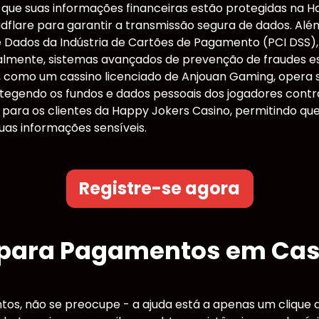
que suas informações financeiras estão protegidas na Hap
oudflare para garantir a transmissão segura de dados. Al
ados da Indústria de Cartões de Pagamento (PCI DSS), u
almente, sistemas avançados de prevenção de fraudes 
o, como um cassino licenciado de Anjouan Gaming, opera s
rotegendo os fundos e dados pessoais dos jogadores con
 para os clientes da Happy Jokers Casino, permitindo qu
as informações sensíveis.
Registre-se agora
e para Pagamentos em Ca
s, não se preocupe - a ajuda está a apenas um clique d