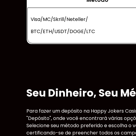
Visa/MC/Skrill/Neteller/
BTC/ETH/USDT/DOGE/LTC
Seu Dinheiro, Seu M
Para fazer um depósito na Happy Jokers Casin
"Depósito", onde você encontrará várias opçõ
Selecione seu método preferido e escolha o v
certificando-se de preencher todos os campo