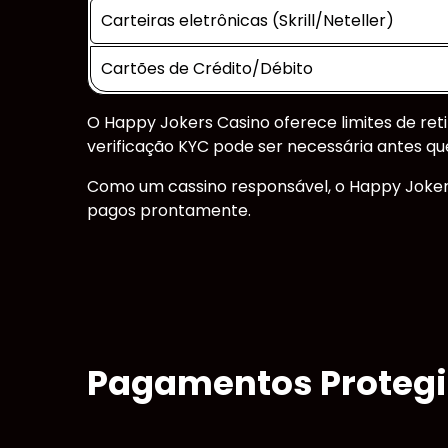
Carteiras eletrônicas (Skrill/Neteller)
Cartões de Crédito/Débito
O Happy Jokers Casino oferece limites de ret
verificação KYC pode ser necessária antes qu
Como um cassino responsável, o Happy Jokers
pagos prontamente.
Pagamentos Protegid