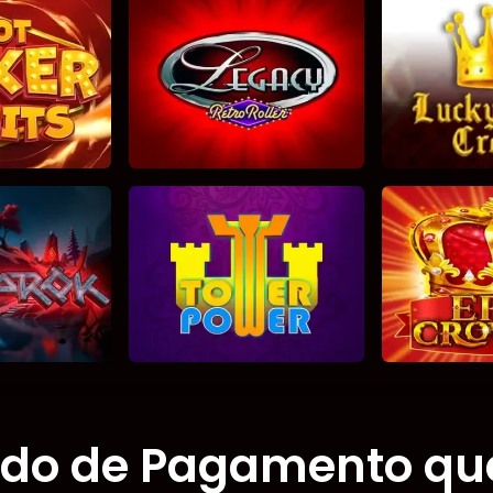
do de Pagamento qu