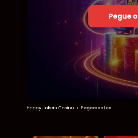
Pegue o
›
Happy Jokers Casino
Pagamentos