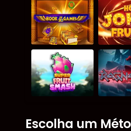
Escolha um Méto