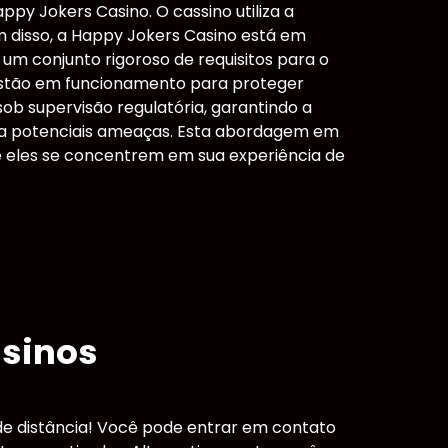
py Jokers Casino. O cassino utiliza a
ém disso, a Happy Jokers Casino está em
m conjunto rigoroso de requisitos para o
estão em funcionamento para proteger
ob supervisão regulatória, garantindo a
tra potenciais ameaças. Esta abordagem em
e eles se concentrem em sua experiência de
ssinos
e distância! Você pode entrar em contato