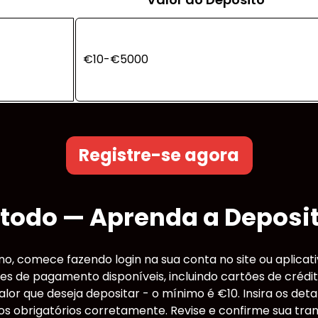
€10-€5000
Registre-se agora
étodo — Aprenda a Deposi
o, comece fazendo login na sua conta no site ou aplicat
es de pagamento disponíveis, incluindo cartões de crédi
alor que deseja depositar - o mínimo é €10. Insira os de
s obrigatórios corretamente. Revise e confirme sua tran