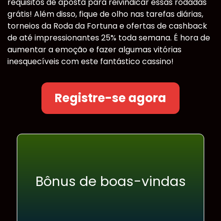
requisitos de aposta para reivindicar essas rodadas
grátis! Além disso, fique de olho nas tarefas diárias,
torneios da Roda da Fortuna e ofertas de cashback
de até impressionantes 25% toda semana. É hora de
aumentar a emoção e fazer algumas vitórias
inesquecíveis com este fantástico cassino!
Registre-se agora
Bônus de boas-vindas