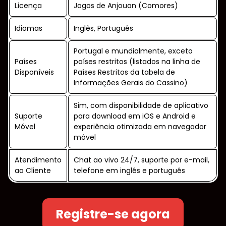
Licença
Jogos de Anjouan (Comores)
Idiomas
Inglês, Português
Portugal e mundialmente, exceto
Países
países restritos (listados na linha de
Disponíveis
Países Restritos da tabela de
Informações Gerais do Cassino)
Sim, com disponibilidade de aplicativo
Suporte
para download em iOS e Android e
Móvel
experiência otimizada em navegador
móvel
Atendimento
Chat ao vivo 24/7, suporte por e-mail,
ao Cliente
telefone em inglês e português
Registre-se agora