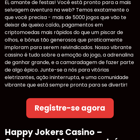
Ei, amante de festas! Você está pronto para a mais
selvagem aventura na web? Temos exatamente o
que você precisa - mais de 5000 jogos que vão te
deixar de queixo caído, pagamentos em
criptomoedas mais rápidos do que um piscar de
olhos, e bônus tão generosos que praticamente
imploram para serem reivindicados. Nosso vibrante
cassino é tudo sobre a emoção do jogo, a adrenalina
de ganhar grande, e a camaradagem de fazer parte
de algo épico. Junte-se a nós para vitórias
eletrizantes, ação ininterrupta, e uma comunidade
vibrante que está sempre pronta para se divertir!
Registre-se agora
Happy Jokers Casino –