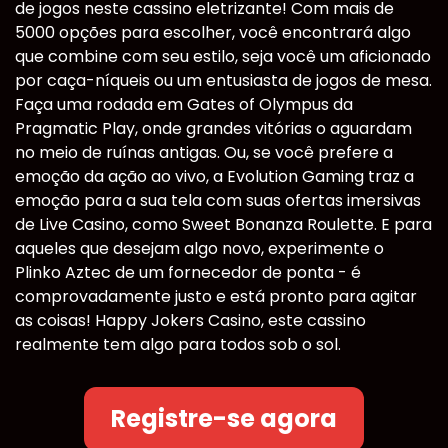
de jogos neste cassino eletrizante! Com mais de
5000 opções para escolher, você encontrará algo
que combine com seu estilo, seja você um aficionado
por caça-níqueis ou um entusiasta de jogos de mesa.
Faça uma rodada em Gates of Olympus da
Pragmatic Play, onde grandes vitórias o aguardam
no meio de ruínas antigas. Ou, se você prefere a
emoção da ação ao vivo, a Evolution Gaming traz a
emoção para a sua tela com suas ofertas imersivas
de Live Casino, como Sweet Bonanza Roulette. E para
aqueles que desejam algo novo, experimente o
Plinko Aztec de um fornecedor de ponta - é
comprovadamente justo e está pronto para agitar
as coisas! Happy Jokers Casino, este cassino
realmente tem algo para todos sob o sol.
Registre-se agora