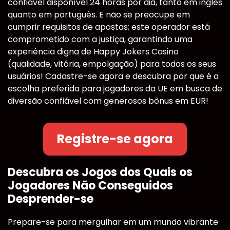
confiável disponível 24 horas por dia, tanto em inglês
quanto em português. E não se preocupe em
cumprir requisitos de apostas; este operador está
comprometido com a justiça, garantindo uma
experiência digna de Happy Jokers Casino
(qualidade, vitória, empolgação) para todos os seus
usuários! Cadastre-se agora e descubra por que é a
escolha preferida para jogadores da UE em busca de
diversão confiável com generosos bônus em EUR!
Registre-se agora
Descubra os Jogos dos Quais os
Jogadores Não Conseguidos
Desprender-se
Prepare-se para mergulhar em um mundo vibrante