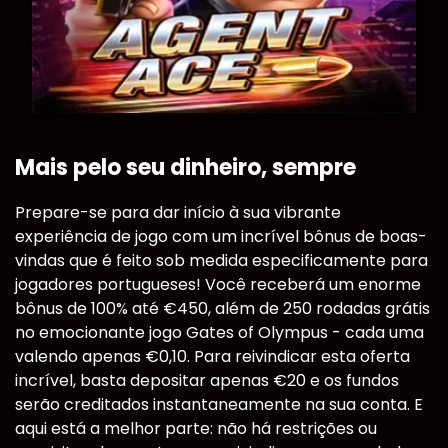
Mais pelo seu dinheiro, sempre
Prepare-se para dar início à sua vibrante
experiência de jogo com um incrível bônus de boas-
vindas que é feito sob medida especificamente para
jogadores portugueses! Você receberá um enorme
bônus de 100% até €450, além de 250 rodadas grátis
no emocionante jogo Gates of Olympus - cada uma
valendo apenas €0,10. Para reivindicar esta oferta
incrível, basta depositar apenas €20 e os fundos
serão creditados instantaneamente na sua conta. E
aqui está a melhor parte: não há restrições ou