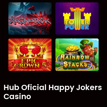
Hub Oficial Happy Jokers
Casino