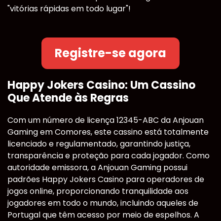
"vitórias rápidas em todo lugar"!
Registre-se agora
Happy Jokers Casino: Um Cassino
Que Atende às Regras
Com um número de licença 12345-ABC da Anjouan
Gaming em Comores, este cassino está totalmente
licenciado e regulamentado, garantindo justiça,
transparência e proteção para cada jogador. Como
autoridade emissora, a Anjouan Gaming possui
padrões Happy Jokers Casino para operadores de
jogos online, proporcionando tranquilidade aos
jogadores em todo o mundo, incluindo aqueles de
Portugal que têm acesso por meio de espelhos. A