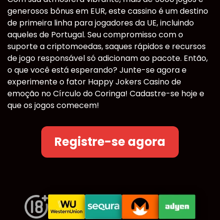
generosos bônus em EUR, este cassino é um destino
de primeira linha para jogadores da UE, incluindo
aqueles de Portugal. Seu compromisso com o
suporte a criptomoedas, saques rápidos e recursos
de jogo responsável só adicionam ao pacote. Então,
o que você está esperando? Junte-se agora e
experimente o fator Happy Jokers Casino de
emoção no Círculo do Coringa! Cadastre-se hoje e
que os jogos comecem!
Registre-se agora