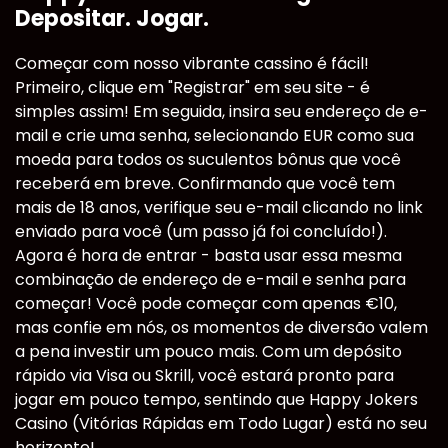
Depositar. Jogar.
Começar com nosso vibrante cassino é fácil!
Primeiro, clique em "Registrar" em seu site - é
simples assim! Em seguida, insira seu endereço de e-
mail e crie uma senha, selecionando EUR como sua
moeda para todos os suculentos bônus que você
receberá em breve. Confirmando que você tem
mais de 18 anos, verifique seu e-mail clicando no link
enviado para você (um passo já foi concluído!).
Agora é hora de entrar - basta usar essa mesma
combinação de endereço de e-mail e senha para
começar! Você pode começar com apenas €10,
mas confie em nós, os momentos de diversão valem
a pena investir um pouco mais. Com um depósito
rápido via Visa ou Skrill, você estará pronto para
jogar em pouco tempo, sentindo que Happy Jokers
Casino (Vitórias Rápidas em Todo Lugar) está no seu
horizonte!