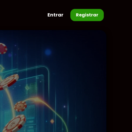
Entrar
Registrar