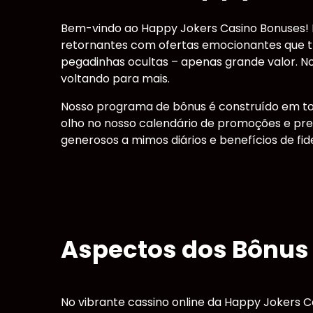
Bem-vindo ao Happy Jokers Casino Bonuses! 
retornantes com ofertas emocionantes que tr
pegadinhas ocultas – apenas grande valor. N
voltando para mais.
Nosso programa de bônus é construído em to
olho no nosso calendário de promoções e pre
generosos a mimos diários e benefícios de fi
Aspectos dos Bônus
No vibrante cassino online da Happy Jokers 