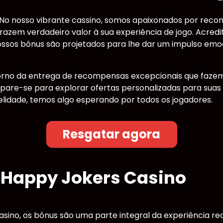
No nosso vibrante cassino, somos apaixonados por reco
azem verdadeiro valor à sua experiência de jogo. Acred
ossos bônus são projetados para lhe dar um impulso emoc
rno da entrega de recompensas excepcionais que fazem o
pare-se para explorar ofertas personalizadas para sua
delidade, temos algo esperando por todos os jogadores.
Resgatar agora
 Happy Jokers Casino
Casino, os bônus são uma parte integral da experiência 