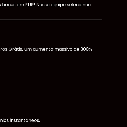
s bônus em EUR! Nossa equipe selecionou
iros Grátis. Um aumento massivo de 300%
mios instantâneos.