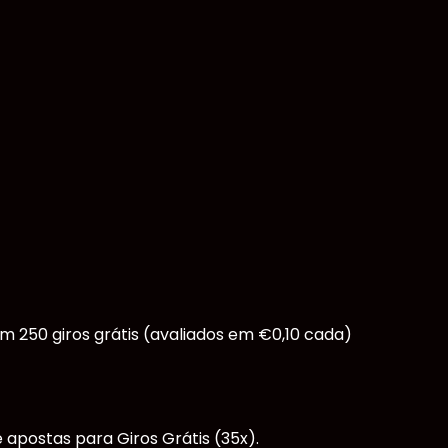
 250 giros grátis (avaliados em €0,10 cada)
 apostas para Giros Grátis (35x).