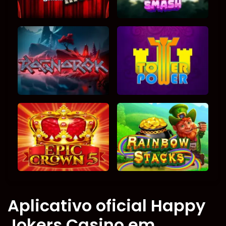
Aplicativo oficial Happy
Jokers Casino em