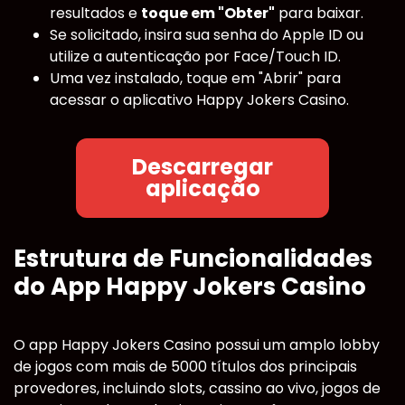
resultados e
toque em "Obter"
para baixar.
Se solicitado, insira sua senha do Apple ID ou
utilize a autenticação por Face/Touch ID.
Uma vez instalado, toque em "Abrir" para
acessar o aplicativo Happy Jokers Casino.
Descarregar
aplicação
Estrutura de Funcionalidades
do App Happy Jokers Casino
O app Happy Jokers Casino possui um amplo lobby
de jogos com mais de 5000 títulos dos principais
provedores, incluindo slots, cassino ao vivo, jogos de