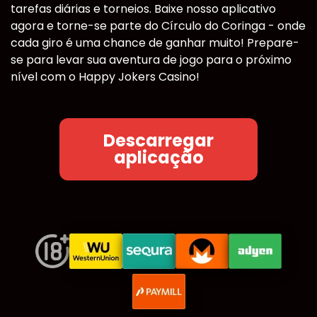
tarefas diárias e torneios. Baixe nosso aplicativo
agora e torne-se parte do Círculo do Coringa - onde
cada giro é uma chance de ganhar muito! Prepare-
se para levar sua aventura de jogo para o próximo
nível com o Happy Jokers Casino!
Descarregar
aplicação