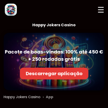
☰
Happy Jokers Casino
Pacote de boas-vindas: 100% até 450 €
+ 250 rodadas grátis
Descarregar aplicação
›
Happy Jokers Casino
App