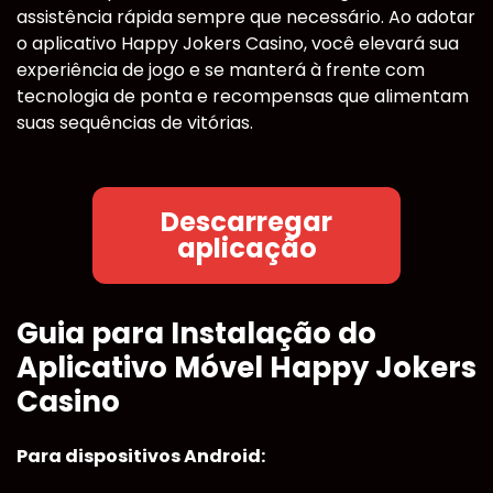
assistência rápida sempre que necessário. Ao adotar
o aplicativo Happy Jokers Casino, você elevará sua
experiência de jogo e se manterá à frente com
tecnologia de ponta e recompensas que alimentam
suas sequências de vitórias.
Descarregar
aplicação
Guia para Instalação do
Aplicativo Móvel Happy Jokers
Casino
Para dispositivos Android: