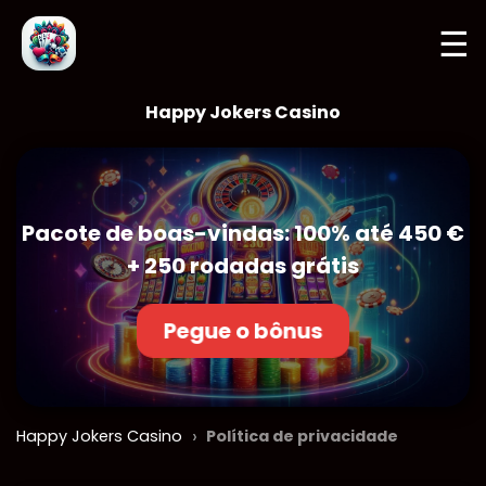
☰
Happy Jokers Casino
Pacote de boas-vindas: 100% até 450 €
+ 250 rodadas grátis
Pegue o bônus
›
Happy Jokers Casino
Política de privacidade