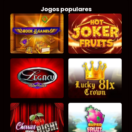
Jogos populares