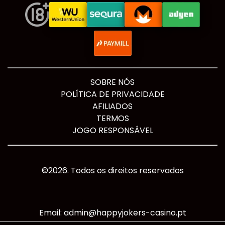
SOBRE NÓS
POLÍTICA DE PRIVACIDADE
AFILIADOS
TERMOS
JOGO RESPONSÁVEL
©
2026
. Todos os direitos reservados
Email:
admin@happyjokers-casino.pt