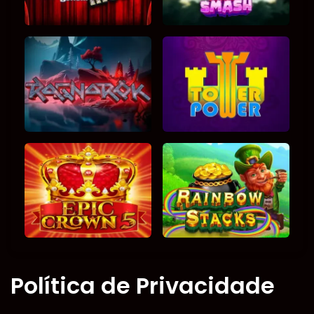
Política de Privacidade