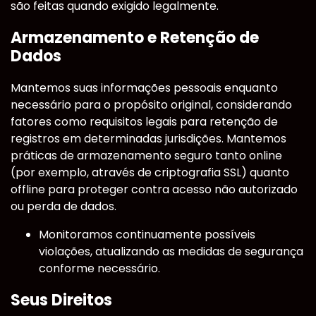
são feitas quando exigido legalmente.
Armazenamento e Retenção de
Dados
Mantemos suas informações pessoais enquanto
necessário para o propósito original, considerando
fatores como requisitos legais para retenção de
registros em determinadas jurisdições. Mantemos
práticas de armazenamento seguro tanto online
(por exemplo, através de criptografia SSL) quanto
offline para proteger contra acesso não autorizado
ou perda de dados.
Monitoramos continuamente possíveis
violações, atualizando as medidas de segurança
conforme necessário.
Seus Direitos