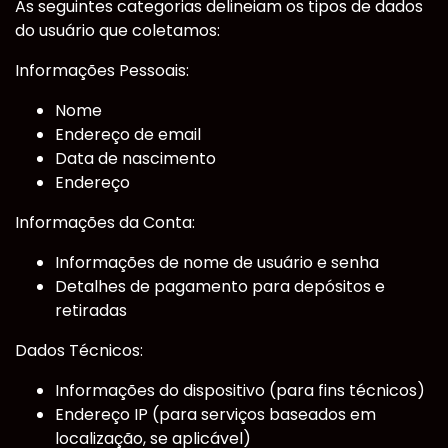
As seguintes categorias delineiam os tipos de dados
do usuário que coletamos:
Informações Pessoais:
Nome
Endereço de email
Data de nascimento
Endereço
Informações da Conta:
Informações de nome de usuário e senha
Detalhes de pagamento para depósitos e
retiradas
Dados Técnicos:
Informações do dispositivo (para fins técnicos)
Endereço IP (para serviços baseados em
localização, se aplicável)