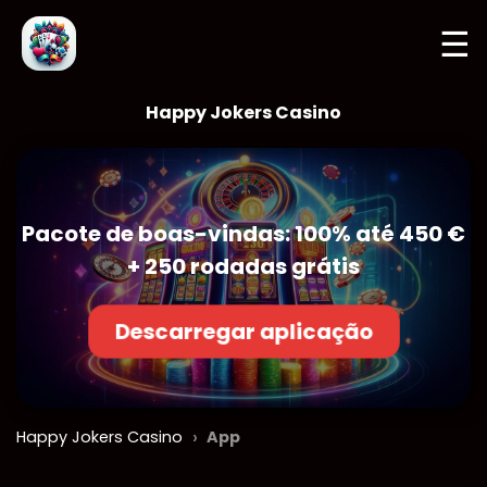
☰
Happy Jokers Casino
Pacote de boas-vindas: 100% até 450 €
+ 250 rodadas grátis
Descarregar aplicação
›
Happy Jokers Casino
App