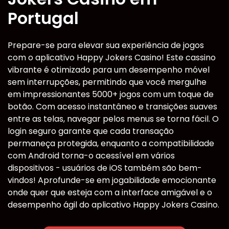
Portugal
Prepare-se para elevar sua experiência de jogos
com o aplicativo Happy Jokers Casino! Este cassino
vibrante é otimizado para um desempenho móvel
sem interrupções, permitindo que você mergulhe
em impressionantes 5000+ jogos com um toque de
botão. Com acesso instantâneo e transições suaves
entre as telas, navegar pelos menus se torna fácil. O
login seguro garante que cada transação
permaneça protegida, enquanto a compatibilidade
com Android torna-o acessível em vários
dispositivos - usuários de iOS também são bem-
vindos! Aprofunde-se em jogabilidade emocionante
onde quer que esteja com a interface amigável e o
desempenho ágil do aplicativo Happy Jokers Casino.