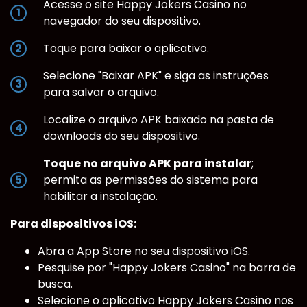
Acesse o site Happy Jokers Casino no
navegador do seu dispositivo.
Toque para baixar o aplicativo.
Selecione "Baixar APK" e siga as instruções
para salvar o arquivo.
Localize o arquivo APK baixado na pasta de
downloads do seu dispositivo.
Toque no arquivo APK para instalar
;
permita as permissões do sistema para
habilitar a instalação.
Para dispositivos iOS:
Abra a App Store no seu dispositivo iOS.
Pesquise por "Happy Jokers Casino" na barra de
busca.
Selecione o aplicativo Happy Jokers Casino nos